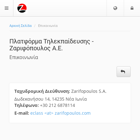
Ε
Ε
$langMenu
π
ί
ι
Αρχική Σελίδα
Επικοινωνία
λ
ο
ζήτηση
ο
δ
Πλατφόρμα Τηλεκπαίδευσης -
γ
ο
Ζαριφόπουλος Α.Ε.
ή
ς
Γ
Επικοινωνία
λ
ώ
σ
σ
α
Ταχυδρομική Διεύθυνση:
Zarifopoulos S.A.
ς
Δωδεκανήσου 14, 14235 Νέα Ιωνία
Τηλέφωνο:
+30 212 6878114
E-mail:
eclass <at> zarifopoulos.com